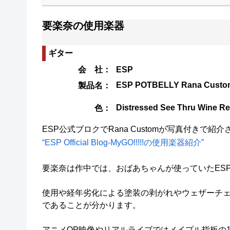
要楽奈の使用楽器
ギター
会 社：
ESP
ESP POTBELLY Rana Cu
製品名：
Distressed See Thru Wine R
色：
ESP公式ブロクでRana Customが写真付きで紹
“ESP Official Blog-MyGO!!!!!の使用楽器紹介”
要楽奈は作中では、おばあちゃんが使っていたESPの
使用や経年劣化による塗装の剥がれやウェザーチ
であることが分かります。
アニメOP映像やリアルライブではメイプル指板の12フ