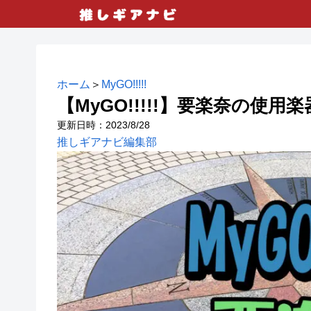
ホーム
＞
MyGO!!!!!
【MyGO!!!!!】要楽奈の使
2023/8/28
推しギアナビ編集部