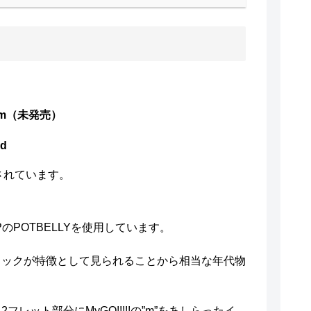
stom（未発売）
ed
介されています。
POTBELLYを使用しています。
ェックが特徴として見られることから相当な年代物
レット部分にMyGO!!!!!の”m”をあしらったイ