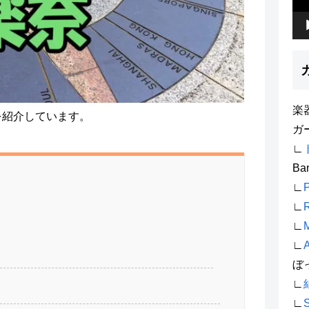
ー
楽
材を紹介しています。
ガ
∟
Ba
∟
P
∟
R
∟
M
∟
A
ぼ
∟
∟