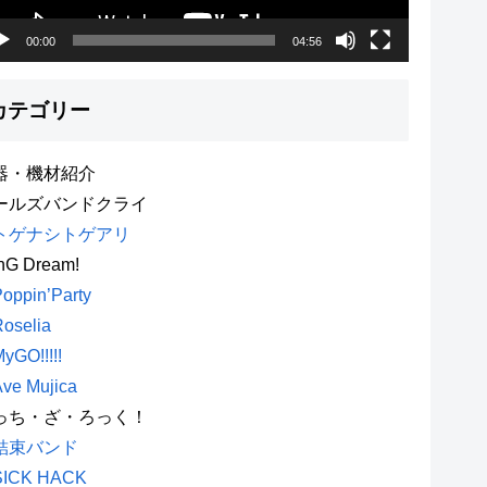
00:00
04:56
カテゴリー
器・機材紹介
ールズバンドクライ
トゲナシトゲアリ
nG Dream!
oppin’Party
oselia
yGO!!!!!
ve Mujica
っち・ざ・ろっく！
結束バンド
SICK HACK