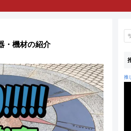
用楽器・機材の紹介
推し
動
画
プ
レ
ー
ヤ