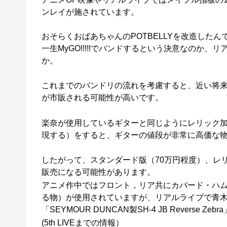
ンレイが施されています。
おそらくおばあちゃんのPOTBELLYを改造したん
一生MyGO!!!!!でバンドするという決意なのか
か。
これまでのバンドリの流れを考慮すると、近い将
が市販される可能性が高いです。
楽奈が使用しているギターと同じようにレリック
現する）をすると、ギターの値段が非常に高価な
したがって、スタンダード版（70万円程度）、レ
販売になる可能性があります。
アニメ作中ではフロント，リア共にカバード・ハ
る物）が使用されていますが、リアルライブで青
「SEYMOUR DUNCAN製SH-4 JB Reverse 
(5th LIVEまでの情報）