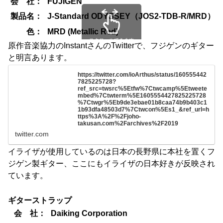
会 社：
FUJIGEN
製品名：
J-Standard ODYSSEY（JOS2-TDB-R/MRD）
色：
MRD (Metallic Red)
スクロールできます
原作音楽協力のInstantさんのTwitterで、フジゲンのギター
と明言あります。
https://twitter.com/ioArthus/status/160555442
7825225728?
ref_src=twsrc%5Etfw%7Ctwcamp%5Etweete
mbed%7Ctwterm%5E1605554427825225728
%7Ctwgr%5Eb9de3ebae01b8caa74b9b403c1
1b93dfa48503d7%7Ctwcon%5Es1_&ref_url=h
ttps%3A%2F%2Fjoho-
takusan.com%2Farchives%2F2019
twitter.com
イライザが使用しているのは日本の長野県に本社を置くフ
ジゲン製ギター、ここにもイライザの日本好きが反映され
ています。
ギターストラップ
会 社：
Daiking Corporation