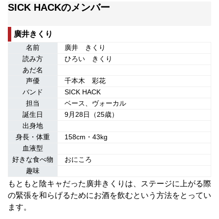
SICK HACKのメンバー
廣井きくり
名前
廣井 きくり
読み方
ひろい きくり
あだ名
声優
千本木 彩花
バンド
SICK HACK
担当
ベース、ヴォーカル
誕生日
9月28日（25歳）
出身地
身長・体重
158cm・43kg
血液型
好きな食べ物
おにころ
趣味
もともと陰キャだった廣井きくりは、ステージに上がる際
の緊張を和らげるためにお酒を飲むという方法をとってい
ます。