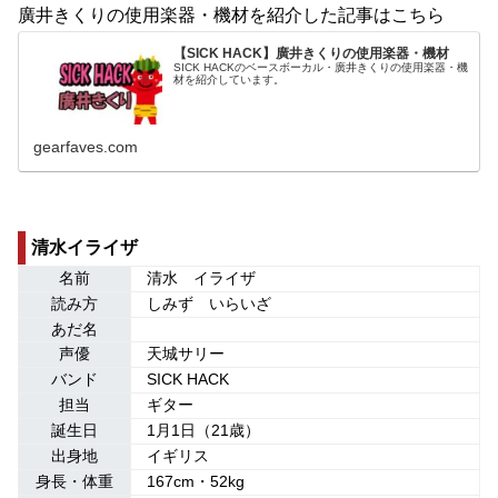
廣井きくりの使用楽器・機材を紹介した記事はこちら
【SICK HACK】廣井きくりの使用楽器・機材
SICK HACKのベースボーカル・廣井きくりの使用楽器・機
材を紹介しています。
gearfaves.com
清水イライザ
名前
清水 イライザ
読み方
しみず いらいざ
あだ名
声優
天城サリー
バンド
SICK HACK
担当
ギター
誕生日
1月1日（21歳）
出身地
イギリス
身長・体重
167cm・52kg