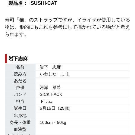
製品名：
SUSHI-CAT
寿司「猫」のストラップですが、イライザが使用している
物は、形的にもこれを参考にして描かれている物だと考え
られます。
岩下志麻
名前
岩下 志麻
読み方
いわした しま
あだ名
声優
河瀬 菜希
バンド
SICK HACK
担当
ドラム
誕生日
5月15日（25
歳）
出身地
身長・体重
163cm・50kg
血液型